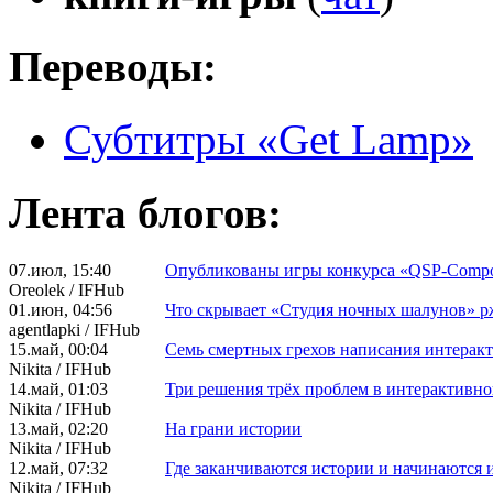
Переводы:
Субтитры «Get Lamp»
Лента блогов:
07.июл, 15:40
Опубликованы игры конкурса «QSP-Comp
Oreolek / IFHub
01.июн, 04:56
Что скрывает «Студия ночных шалунов» р
agentlapki / IFHub
15.май, 00:04
Семь смертных грехов написания интерак
Nikita / IFHub
14.май, 01:03
Три решения трёх проблем в интерактивно
Nikita / IFHub
13.май, 02:20
На грани истории
Nikita / IFHub
12.май, 07:32
Где заканчиваются истории и начинаются 
Nikita / IFHub