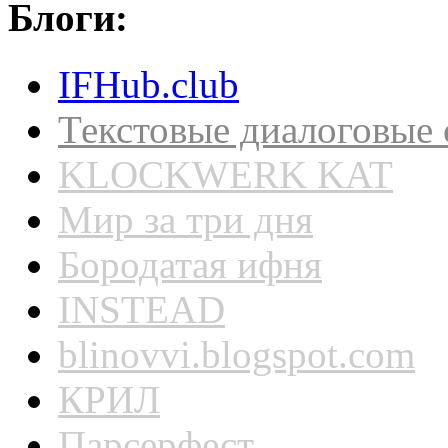
Блоги:
IFHub.club
Текстовые диалоговые
KLOCKWERK KAT
Мир за три дня
Бородатая ифня
INSTEAD
blinovvi.blogspot.com
КРИЛ
Парсерфест