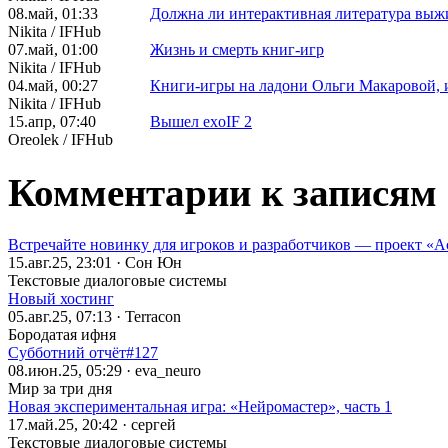
08.май, 01:33
Должна ли интерактивная литература выж
Nikita / IFHub
07.май, 01:00
Жизнь и смерть книг-игр
Nikita / IFHub
04.май, 00:27
Книги-игры на ладони Ольги Макаровой,
Nikita / IFHub
15.апр, 07:40
Вышел exoIF 2
Oreolek / IFHub
Комментарии к записям 
Встречайте новинку для игроков и разработчиков — проект «Acc
15.авг.25, 23:01 · Сон Юн
Текстовые диалоговые системы
Новый хостинг
05.авг.25, 07:13 · Terracon
Бородатая ифня
Субботний отчёт#127
08.июн.25, 05:29 · eva_neuro
Мир за три дня
Новая экспериментальная игра: «Нейромастер», часть 1
17.май.25, 20:42 · сергей
Текстовые диалоговые системы