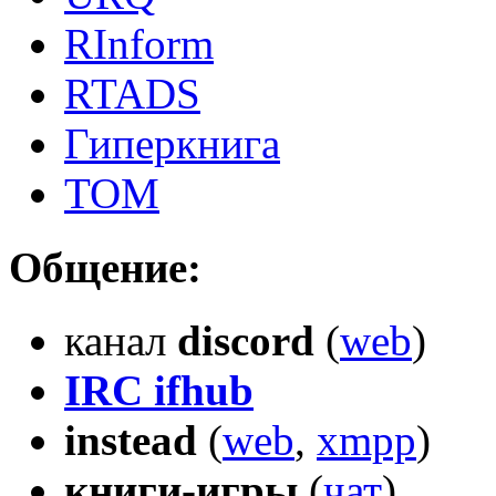
RInform
RTADS
Гиперкнига
TOM
Общение:
канал
discord
(
web
)
IRC ifhub
instead
(
web
,
xmpp
)
книги-игры
(
чат
)