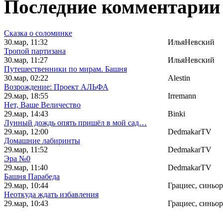
Последние комментарии 
Сказка о соломинке
30.мар, 11:32
ИльяНевский
Тропой партизана
30.мар, 11:27
ИльяНевский
Путешественники по мирам. Башня
30.мар, 02:22
Alestin
Возрождение: Проект АЛЬФА
29.мар, 18:55
Irremann
Нет, Ваше Величество
29.мар, 14:43
Binki
Лунный дождь опять пришёл в мой сад…
29.мар, 12:00
DedmakarTV
Домашние лабиринты
29.мар, 11:52
DedmakarTV
Эра №0
29.мар, 11:40
DedmakarTV
Башня Парабеда
29.мар, 10:44
Грациес, синьор
Неоткуда ждать избавления
29.мар, 10:43
Грациес, синьор