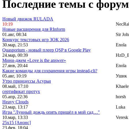
Последние темы с форум
Новый движок RULADA
10:19
NecRab
Новые расширения для RInform
01.авг, 08:34
Sir Joh
Конкурс текстовых игр ЗОК 2026
30.мар, 21:53
Enola
Quasporium - новый плеер QSP в Google Play
24.мар, 00:39
HzD_B
Мини-джем «Love is the answer»
27.янв, 20:44
Enola
Какие команды для сохранения игры instead-cli?
05.авг, 10:19
Ушик
Утро принцессы Асурьи
08.май, 17:10
Khael
сертификат протух
05.апр, 22:36
horsh
Heavy Clouds
23.мар, 13:17
Luka
Игра "Лунный дождь опять пришёл в мой сад…"
10.мар, 13:33
Veresk
25x15 [Анонс]
23.фев, 18:04