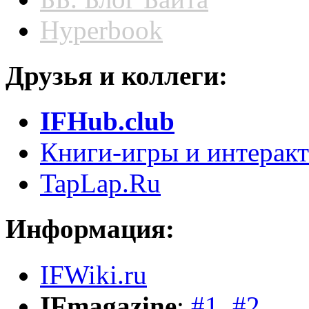
Hyperbook
Друзья и коллеги:
IFHub.club
Книги-игры и интеракт
TapLap.Ru
Информация:
IFWiki.ru
IFmagazine
:
#1
,
#2