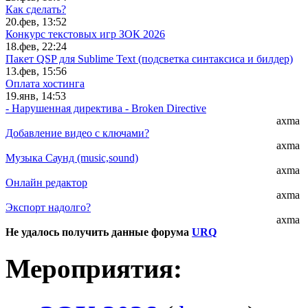
Как сделать?
20.фев, 13:52
Конкурс текстовых игр ЗОК 2026
18.фев, 22:24
Пакет QSP для Sublime Text (подсветка синтаксиса и билдер)
13.фев, 15:56
Оплата хостинга
19.янв, 14:53
- Нарушенная директива - Broken Directive
axma
Добавление видео с ключами?
axma
Музыка Саунд (music,sound)
axma
Онлайн редактор
axma
Экспорт надолго?
axma
Не удалось получить данные форума
URQ
Мероприятия: